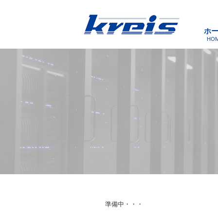
ホ
HO
準備中・・・